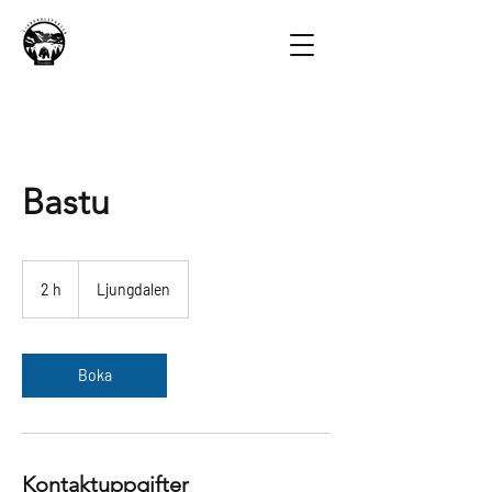
Bastu
2 h
2
Ljungdalen
h
Boka
Kontaktuppgifter