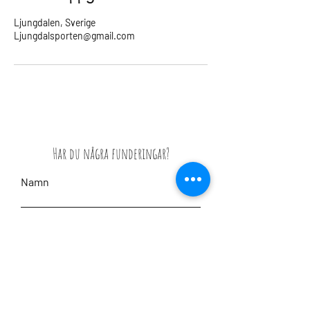
Ljungdalen, Sverige
Ljungdalsporten@gmail.com
Har du några funderingar?
Namn
Email
Meddelande
Skicka