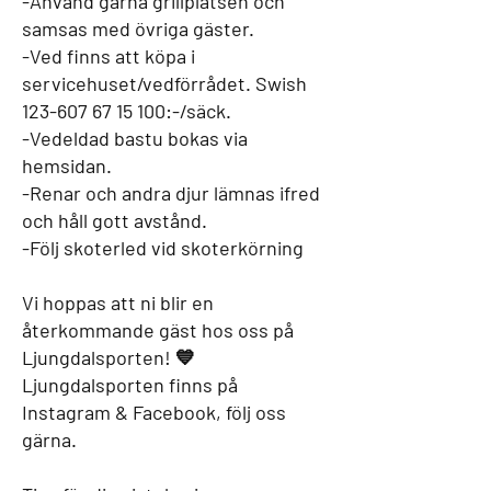
-Använd gärna grillplatsen och
samsas med övriga gäster.
-Ved finns att köpa i
servicehuset/vedförrådet. Swish
123-607 67 15 100
:-/säck.
-Vedeldad bastu bokas via
hemsidan.
-Renar och andra djur lämnas ifred
och håll gott avstånd.
-Följ skoterled vid skoterkörning
Vi hoppas att ni blir en
återkommande gäst hos oss på
Ljungdalsporten! 💙
Ljungdalsporten finns på
Instagram & Facebook, följ oss
gärna.