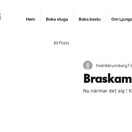
Hem
Boka stuga
Boka bastu
Om Ljung
All Posts
fredrikbrunnberg
7 
Braskam
Nu närmar det sig ! K