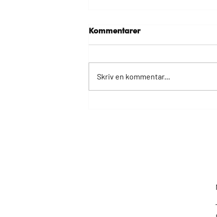
Kommentarer
Skriv en kommentar...
Första skoter gästerna är
här!