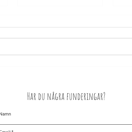
Det 
Grillplats på plats!
Har du några funderingar?
Namn
Email