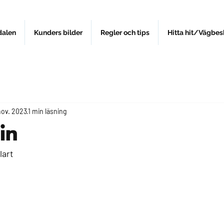
dalen
Kunders bilder
Regler och tips
Hitta hit/Vägbes
nov. 2023
1 min läsning
in
lart 