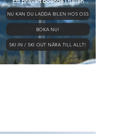
Ett prisvärt boende i fjällen
NU KAN DU LADDA BILEN HOS OSS
BOKA NU!
SKI IN / SKI OUT NÄRA TILL ALLT!