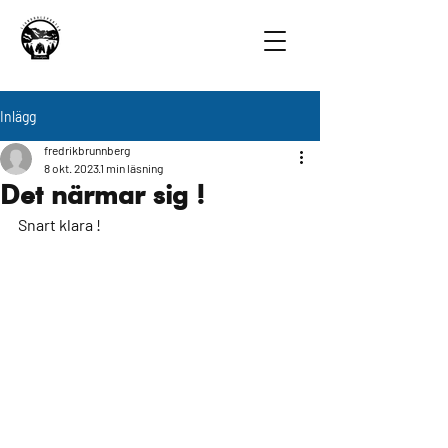
Inlägg
fredrikbrunnberg
8 okt. 2023
1 min läsning
Det närmar sig !
Snart klara !